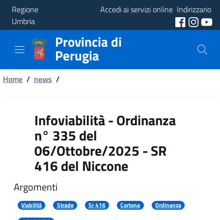
Regione
Accedi ai servizi online
Indirizzario
Umbria
Provincia di
Provincia
Perugia
Aree
Briciole
Tematiche
Home
/
news
/
di
Servizi
pane
Infoviabilità - Ordinanza
n° 335 del
06/Ottobre/2025 - SR
416 del Niccone
Argomenti
Viabilità
Strade
Sr 416
Cortona
Ordinanza