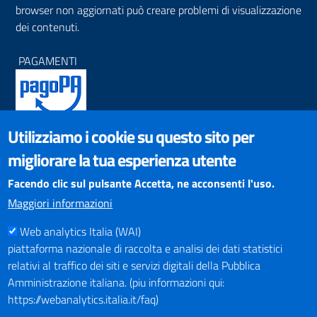
browser non aggiornati può creare problemi di visualizzazione
dei contenuti.
PAGAMENTI
Utilizziamo i cookie su questo sito per
SOCIAL NETWORKS
migliorare la tua esperienza utente
Pagina Facebook
Profilo Instagram
Facendo clic sul pulsante Accetta, ne acconsenti l'uso.
Canale YouTube
Maggiori informazioni
PNRR (Piano Nazionale di Ripresa e Resilienza)
Web analytics Italia (WAI)
piattaforma nazionale di raccolta e analisi dei dati statistici
relativi al traffico dei siti e servizi digitali della Pubblica
Amministrazione italiana. (piu informazioni qui:
https://webanalytics.italia.it/faq)
Mappa del Sito