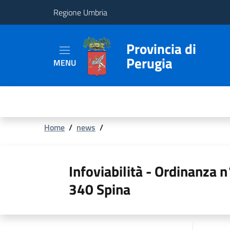
Regione Umbria
Provincia
Provincia di
Perugia
MENU
Aree
Tematiche
Servizi
Briciole
Home
/
news
/
di
pane
Infoviabilità - Ordinanza
340 Spina