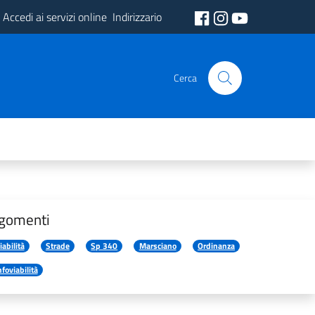
Accedi ai servizi online
Indirizzario
Cerca
gomenti
iabilità
Strade
Sp 340
Marsciano
Ordinanza
nfoviabilità