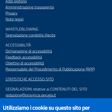
Albo pretorio
Amministrazione trasparente
Privacy
Note legali
WHISTLEBLOWING
Segnalazione condotte illecite
ACCESSIBILIT
À
Dichiarazione di accessibilità
Feedback accessibilità
Obiettivi di accessibilità
Responsabile del Procedimento di Pubblicazione (RPP)
STATISTICHE ACCESSO SITO
SEGNALAZIONI relative ai CONTENUTI DEL SITO
redazione@provincia.perugia.it
VISUALIZZAZIONE CONTENUTI
Utilizziamo i cookie su questo sito per
Il sito internet della Provincia di Perugia è ottimizzato per