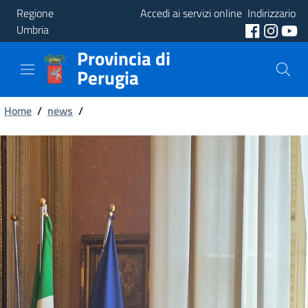
Regione
Accedi ai servizi online
Indirizzario
Umbria
Provincia di
Provincia
Perugia
Aree
Briciole
Tematiche
Home
/
news
/
di
Servizi
pane