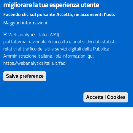
migliorare la tua esperienza utente
essere visualizzato dai principali browser aggiornati. L'uso di
browser non aggiornati può creare problemi di visualizzazione
Facendo clic sul pulsante Accetta, ne acconsenti l'uso.
dei contenuti.
Maggiori informazioni
Web analytics Italia (WAI)
PAGAMENTI
piattaforma nazionale di raccolta e analisi dei dati statistici
relativi al traffico dei siti e servizi digitali della Pubblica
Amministrazione italiana. (piu informazioni qui:
https://webanalytics.italia.it/faq)
SOCIAL NETWORKS
Pagina Facebook
Salva preferenze
Profilo Instagram
Canale YouTube
Accetta i Cookies
PNRR (Piano Nazionale di Ripresa e Resilienza)