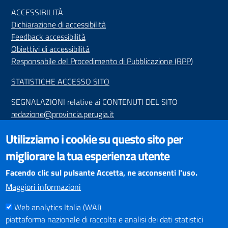
ACCESSIBILIT
À
Dichiarazione di accessibilità
Feedback accessibilità
Obiettivi di accessibilità
Responsabile del Procedimento di Pubblicazione (RPP)
STATISTICHE ACCESSO SITO
SEGNALAZIONI relative ai CONTENUTI DEL SITO
redazione@provincia.perugia.it
VISUALIZZAZIONE CONTENUTI
Utilizziamo i cookie su questo sito per
Il sito internet della Provincia di Perugia è ottimizzato per
migliorare la tua esperienza utente
essere visualizzato dai principali browser aggiornati. L'uso di
browser non aggiornati può creare problemi di visualizzazione
Facendo clic sul pulsante Accetta, ne acconsenti l'uso.
dei contenuti.
Maggiori informazioni
Web analytics Italia (WAI)
PAGAMENTI
piattaforma nazionale di raccolta e analisi dei dati statistici