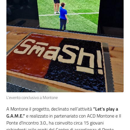
L'evento conclusivo a Montone
A Montone il progetto, declinato nell’attività
“Let’s play a
G.A.M.E.”
e realizzato in partenariato con ACD Montone e Il
Ponte d’Incontro 3.0., ha coinvolto circa 15 giovani
richiedenti asilo ospiti del Centro di accoglienza di Ponte