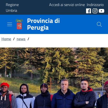
Regione
Accedi ai servizi online
Indirizzario
Umbria
Provincia di
Provincia
Perugia
Aree
Briciole
Tematiche
Home
/
news
/
di
Servizi
pane