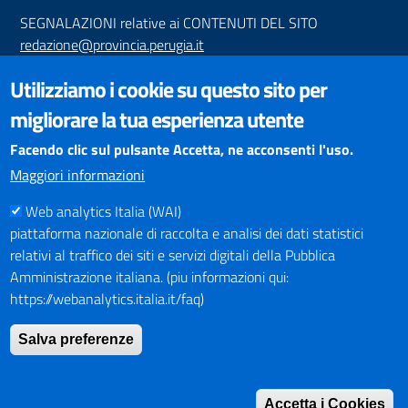
SEGNALAZIONI relative ai CONTENUTI DEL SITO
redazione@provincia.perugia.it
VISUALIZZAZIONE CONTENUTI
Utilizziamo i cookie su questo sito per
Il sito internet della Provincia di Perugia è ottimizzato per
migliorare la tua esperienza utente
essere visualizzato dai principali browser aggiornati. L'uso di
browser non aggiornati può creare problemi di visualizzazione
Facendo clic sul pulsante Accetta, ne acconsenti l'uso.
dei contenuti.
Maggiori informazioni
Web analytics Italia (WAI)
PAGAMENTI
piattaforma nazionale di raccolta e analisi dei dati statistici
relativi al traffico dei siti e servizi digitali della Pubblica
Amministrazione italiana. (piu informazioni qui:
https://webanalytics.italia.it/faq)
SOCIAL NETWORKS
Pagina Facebook
Salva preferenze
Profilo Instagram
Canale YouTube
Accetta i Cookies