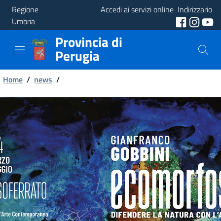
Regione
Accedi ai servizi online
Indirizzario
Umbria
Provincia di
Provincia
Perugia
Aree
Briciole
Tematiche
Home
/
news
/
di
Servizi
pane