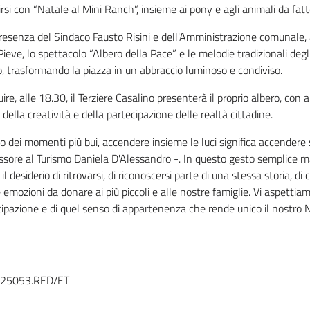
irsi con “Natale al Mini Ranch”, insieme ai pony e agli animali da fat
resenza del Sindaco Fausto Risini e dell'Amministrazione comunale, a
 Pieve, lo spettacolo “Albero della Pace” e le melodie tradizionali 
, trasformando la piazza in un abbraccio luminoso e condiviso.
ire, alle 18.30, il Terziere Casalino presenterà il proprio albero, con
della creatività e della partecipazione delle realtà cittadine.
o dei momenti più bui, accendere insieme le luci significa accender
ssore al Turismo Daniela D'Alessandro -. In questo gesto semplice ma ca
 il desiderio di ritrovarsi, di riconoscersi parte di una stessa storia, di
emozioni da donare ai più piccoli e alle nostre famiglie. Vi aspetti
ipazione e di quel senso di appartenenza che rende unico il nostro N
E25053.RED/ET