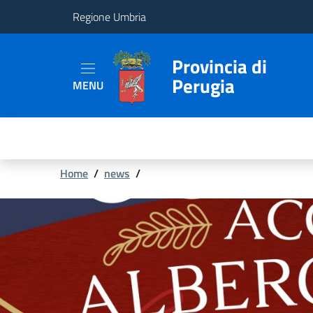
Regione Umbria
Provincia
Provincia di
Perugia
MENU
Aree
Tematiche
Servizi
Briciole
Home
/
news
/
di
pane