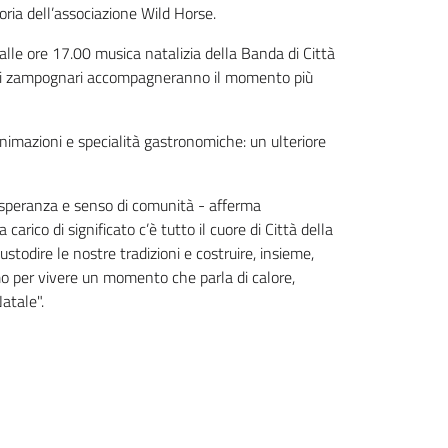
toria dell’associazione Wild Horse.
lle ore 17.00 musica natalizia della Banda di Città
degli zampognari accompagneranno il momento più
 animazioni e specialità gastronomiche: un ulteriore
e speranza e senso di comunità - afferma
rico di significato c’è tutto il cuore di Città della
 custodire le nostre tradizioni e costruire, insieme,
amo per vivere un momento che parla di calore,
atale".