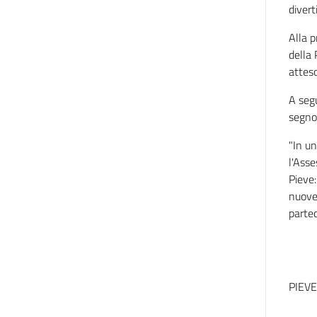
divert
Alla p
della
atteso
A segu
segno 
"In un
l'Asse
Pieve:
nuove 
partec
PIEV