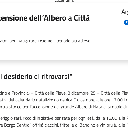
Locandina
Ar
nsione dell’Albero a Città
C
zioni per inaugurare insieme il periodo più atteso
il desiderio di ritrovarsi"
dino e Provincia) – Città della Pieve, 3 dicembre '25 – Città della Pi
tivi del calendario natalizio: domenica 7 dicembre, alle ore 17.00 in P
ntro storico per l’accensione del grande Albero di Natale, simbolo di
eriggio sarà ricco di iniziative pensate per ogni età: dalle 16.00 alla
re Borgo Dentro” offrirà ciaccini, frittelle di Bandino e vin brulé; al