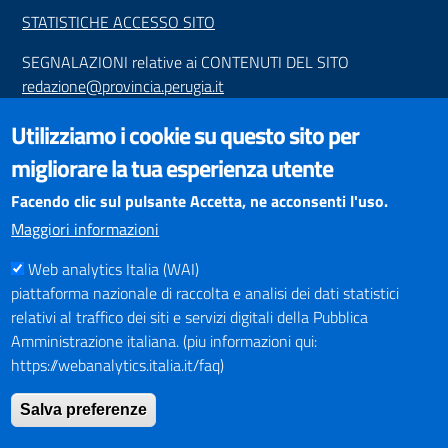
STATISTICHE ACCESSO SITO
SEGNALAZIONI relative ai CONTENUTI DEL SITO
redazione@provincia.perugia.it
VISUALIZZAZIONE CONTENUTI
Utilizziamo i cookie su questo sito per
Il sito internet della Provincia di Perugia è ottimizzato per
migliorare la tua esperienza utente
essere visualizzato dai principali browser aggiornati. L'uso di
browser non aggiornati può creare problemi di visualizzazione
Facendo clic sul pulsante Accetta, ne acconsenti l'uso.
dei contenuti.
Maggiori informazioni
Web analytics Italia (WAI)
PAGAMENTI
piattaforma nazionale di raccolta e analisi dei dati statistici
relativi al traffico dei siti e servizi digitali della Pubblica
Amministrazione italiana. (piu informazioni qui:
https://webanalytics.italia.it/faq)
SOCIAL NETWORKS
Pagina Facebook
Salva preferenze
Profilo Instagram