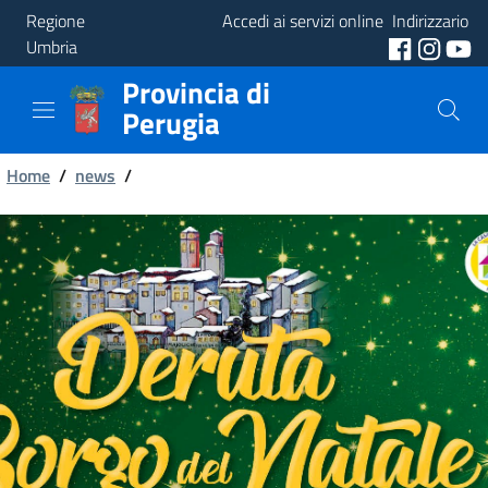
Regione
Accedi ai servizi online
Indirizzario
Umbria
Provincia di
Provincia
Perugia
Aree
Briciole
Tematiche
Home
/
news
/
di
Servizi
pane