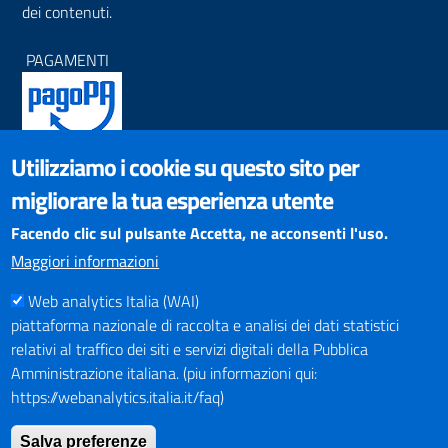
dei contenuti.
PAGAMENTI
Utilizziamo i cookie su questo sito per
SOCIAL NETWORKS
migliorare la tua esperienza utente
Pagina Facebook
Profilo Instagram
Facendo clic sul pulsante Accetta, ne acconsenti l'uso.
Canale YouTube
Maggiori informazioni
PNRR (Piano Nazionale di Ripresa e Resilienza)
Web analytics Italia (WAI)
piattaforma nazionale di raccolta e analisi dei dati statistici
relativi al traffico dei siti e servizi digitali della Pubblica
Amministrazione italiana. (piu informazioni qui:
https://webanalytics.italia.it/faq)
Mappa del Sito
Salva preferenze
Indirizzario