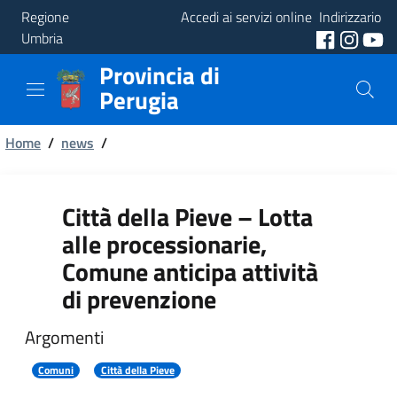
Regione
Accedi ai servizi online
Indirizzario
Umbria
Provincia di
Provincia
Perugia
Aree
Briciole
Tematiche
Home
/
news
/
di
Servizi
pane
Città della Pieve – Lotta
alle processionarie,
Comune anticipa attività
di prevenzione
Argomenti
Comuni
Città della Pieve