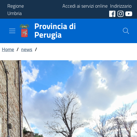
Regione
Accedi ai servizi online
Indirizzario
Umbria
Provincia di
Provincia
Perugia
Aree
Briciole
Tematiche
Home
/
news
/
di
Servizi
pane