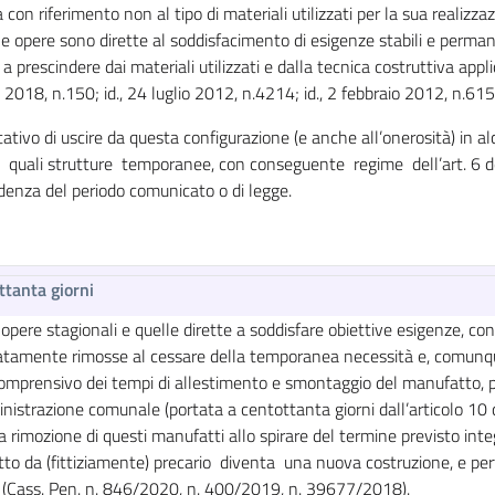
 con riferimento non al tipo di materiali utilizzati per la sua realizza
le opere sono dirette al soddisfacimento di esigenze stabili e perma
 a prescindere dai materiali utilizzati e dalla tecnica costruttiva appli
2018, n.150; id., 24 luglio 2012, n.4214; id., 2 febbraio 2012, n.615;
ativo di uscire da questa configurazione (e anche all’onerosità) in alc
i quali strutture temporanee, con conseguente regime dell’art. 6 d
denza del periodo comunicato o di legge.
ttanta giorni
 opere stagionali e quelle dirette a soddisfare obiettive esigenze, 
tamente rimosse al cessare della temporanea necessità e, comunqu
mprensivo dei tempi di allestimento e smontaggio del manufatto, pr
nistrazione comunale (portata a centottanta giorni dall’articolo 10 c
rimozione di questi manufatti allo spirare del termine previsto integ
to da (fittiziamente) precario diventa una nuova costruzione, e per
(Cass. Pen. n. 846/2020, n. 400/2019, n. 39677/2018).