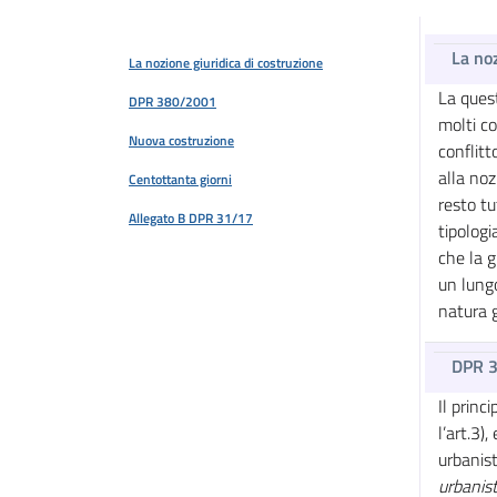
La noz
La nozione giuridica di costruzione
La quest
DPR 380/2001
molti c
Nuova costruzione
conflitt
alla noz
Centottanta giorni
resto tu
Allegato B DPR 31/17
tipologi
che la 
un lung
natura g
DPR 
Il princ
l’art.3)
urbanist
urbanist