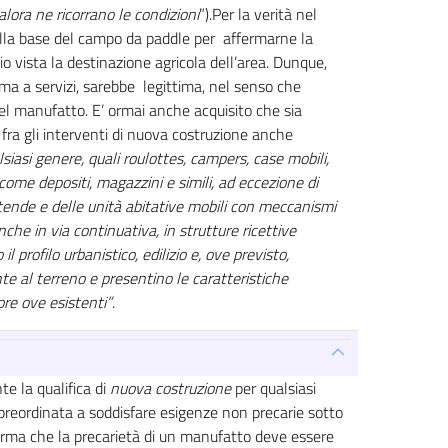
alora ne ricorrano le condizioni
”).Per la verità nel
della base del campo da paddle per affermarne la
 vista la destinazione agricola dell’area. Dunque,
 ma a servizi, sarebbe legittima, nel senso che
el manufatto. E’ ormai anche acquisito che sia
e fra gli interventi di nuova costruzione anche
alsiasi genere, quali roulottes, campers, case mobili,
 come depositi, magazzini e simili, ad eccezione di
tende e delle unità abitative mobili con meccanismi
nche in via continuativa, in strutture ricettive
l profilo urbanistico, edilizio e, ove previsto,
 al terreno e presentino le caratteristiche
ore ove esistenti”
.
e la qualifica di
nuova costruzione
per qualsiasi
preordinata a soddisfare esigenze non precarie sotto
ferma che la precarietà di un manufatto deve essere