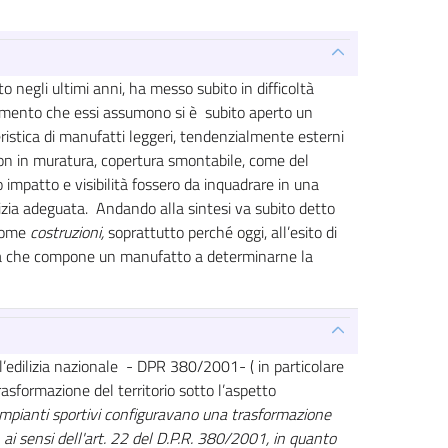
 negli ultimi anni, ha messo subito in difficoltà
amento che essi assumono si è subito aperto un
teristica di manufatti leggeri, tendenzialmente esterni
non in muratura, copertura smontabile, come del
ro impatto e visibilità fossero da inquadrare in una
ilizia adeguata. Andando alla sintesi va subito detto
 come
costruzioni,
soprattutto perché oggi, all’esito di
ica che compone un manufatto a determinarne la
ell’edilizia nazionale - DPR 380/2001- ( in particolare
rasformazione del territorio sotto l’aspetto
 impianti sportivi configuravano una trasformazione
A. ai sensi dell'art. 22 del D.P.R. 380/2001, in quanto