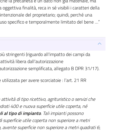
iché la precarietà è un dato non già materiale, ma
ggettiva finalità, reca in sé visibili i caratteri della
intenzionale del proprietario; quindi, perché una
n uso specifico e temporalmente limitato del bene …”
iù stringenti
(
riguardo all'impatto dei campi da
tività libera dall'autorizzazione
utorizzazione semplificata, allegato B DPR 31/17).
tilizzata per avere scorciatoie : l’art. 21 RR
attività di tipo ricettivo, agrituristico o servizi che
rati 400 e nuova superficie utile coperta, né
i al tipo di impianto
. Tali impianti possono
 superficie utile coperta non superiore a metri
o, avente superficie non superiore a metri quadrati 6
;