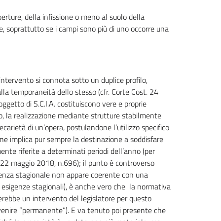
perture, della infissione o meno al suolo della
e, soprattutto se i campi sono più di uno occorre una
ntervento si connota sotto un duplice profilo,
 alla temporaneità dello stesso (cfr. Corte Cost. 24
oggetto di S.C.I.A. costituiscono vere e proprie
o, la realizzazione mediante strutture stabilmente
ecarietà di un’opera, postulandone l’utilizzo specifico
e ne implica pur sempre la destinazione a soddisfare
e riferite a determinati periodi dell’anno (per
II, 22 maggio 2018, n.696); il punto è controverso
cadenza stagionale non appare coerente con una
 esigenze stagionali), è anche vero che la normativa
rerebbe un intervento del legislatore per questo
ivenire “permanente”). E va tenuto poi presente che