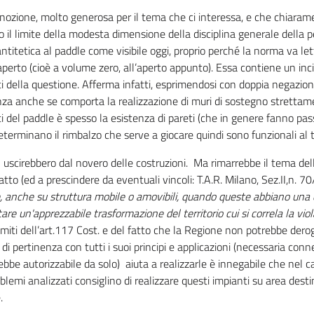
nozione, molto generosa per il tema che ci interessa, e che chiarame
il limite della modesta dimensione della disciplina generale della p
ntitetica al paddle come visibile oggi, proprio perché la norma va let
erto (cioè a volume zero, all’aperto appunto). Essa contiene un inc
ti della questione. Afferma infatti, esprimendosi con doppia negazio
za anche se comporta la realizzazione di muri di sostegno strettamen
i del paddle è spesso la esistenza di pareti (che in genere fanno pass
eterminano il rimbalzo che serve a giocare quindi sono funzionali al t
 uscirebbero dal novero delle costruzioni. Ma rimarrebbe il tema della
tto (ed a prescindere da eventuali vincoli: T.A.R. Milano, Sez.II,n. 7
e, anche su struttura mobile o amovibili, quando queste abbiano una
re un'apprezzabile trasformazione del territorio cui si correla la vio
limiti dell’art.117 Cost. e del fatto che la Regione non potrebbe dero
di pertinenza con tutti i suoi principi e applicazioni (necessaria conn
bbe autorizzabile da solo) aiuta a realizzarle è innegabile che nel c
oblemi analizzati consiglino di realizzare questi impianti su area des
.