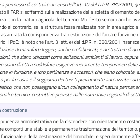
 a permesso di costruire ai sensi dell'art. 10 del D.P.R. 380/2001, qu
ato il TAR si soffermò sulla realizzazione della soletta di cemento 
za con la natura agricola del terreno. Ma l’esito sembra anche ovvio
do al contrario, se la struttura fosse realizzata non in area agricola
assicurata la corrispondenza tra destinazione dell’area e funzione d
io il PdC: è noto che l’art. 3 lett. e) del d.P.R. n. 380/2001 inserisc
llazione di manufatti leggeri, anche prefabbricati, e di strutture di qu
ioni, che siano utilizzati come abitazioni, ambienti di lavoro, oppure
che siano diretti a soddisfare esigenze meramente temporaneo delle 
ione in funzione, e loro pertinenze e accessori, che siano collocate, a
to per la sosta e il soggiorno dei turisti previamente autorizzate sotto i
istico, che non posseggano alcun collegamento di natura permanente
nali e tecnico-costruttive previste dalle normative regionali di sett
 costruzione
isprudenza amministrativa ne fa discendere con orientamento costant
he comporti una stabile e permanente trasformazione del territorio, 
lo funzionale e della destinazione dell'immobile; e specularmente af