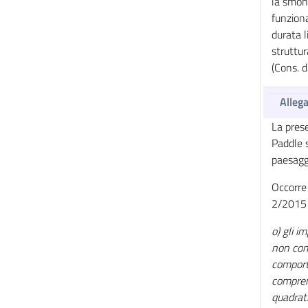
la smont
funziona
durata l
struttur
(Cons. 
Alleg
La prese
Paddle s
paesagg
Occorre 
2/2015 
o) gli im
non comp
comport
comprend
quadrati