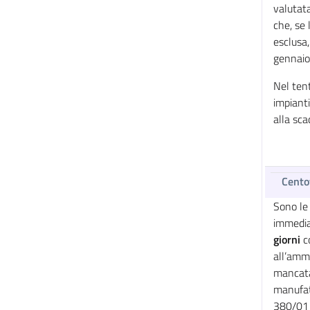
valutata
che, se 
esclusa,
gennaio 
Nel tent
impiant
alla sca
Cento
Sono
le
immedia
giorni
co
all’ammi
mancata 
manufat
380/01 