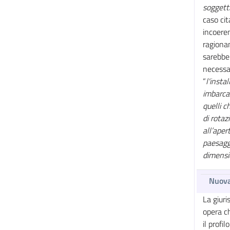
soggetti
caso cit
incoeren
ragionan
sarebbe 
necessar
“
l'insta
imbarcaz
quelli 
di rotaz
all’aper
paesagg
dimensio
Nuova
La giur
opera c
il profi