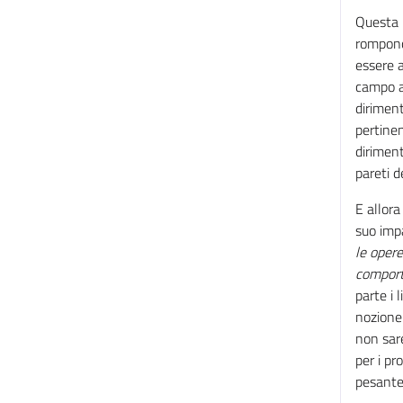
Questa 
rompono 
essere a
campo ap
dirimen
pertinen
diriment
pareti d
E allora
suo impa
le oper
comporta
parte i 
nozione 
non sare
per i pr
pesante