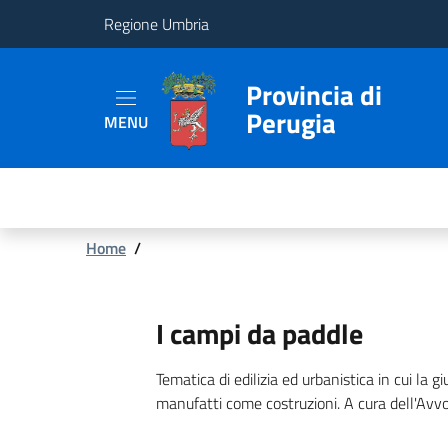
Regione Umbria
Provincia
Provincia di
Perugia
MENU
Aree
Tematiche
Servizi
Briciole
Home
/
di
pane
I campi da paddle
Tematica di edilizia ed urbanistica in cui la 
manufatti come costruzioni. A cura dell'Avv