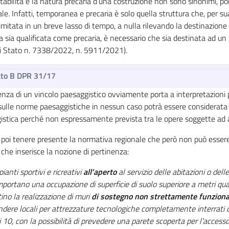
abilità e la natura precaria d’una costruzione non sono sinonimi, po
le. Infatti, temporanea e precaria è solo quella struttura che, per sua o
imitata in un breve lasso di tempo, a nulla rilevando la destinazione 
a sia qualificata come precaria, è necessario che sia destinata ad u
di Stato n. 7338/2022, n. 5911/2021).
ato B DPR 31/17
nza di un vincolo paesaggistico ovviamente porta a interpretazioni p
ulle norme paesaggistiche in nessun caso potrà essere considerata at
istica perché non espressamente prevista tra le opere soggette ad a
poi tenere presente la normativa regionale che però non può essere u
che inserisce la nozione di pertinenza:
pianti sportivi e ricreativi
all'aperto
al servizio delle abitazioni o delle 
ortano una occupazione di superficie di suolo superiore a metri quad
ino la realizzazione di muri
di sostegno non strettamente funzional
ere locali per attrezzature tecnologiche completamente interrati di
 10, con la possibilità di prevedere una parete scoperta per l'access