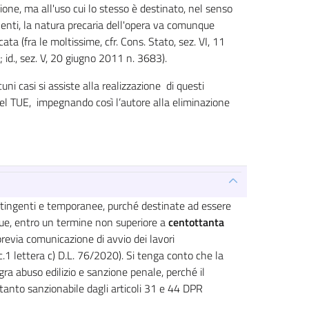
zione, ma all'uso cui lo stesso è destinato, nel senso
nenti, la natura precaria dell'opera va comunque
cata (fra le moltissime, cfr. Cons. Stato, sez. VI, 11
 id., sez. V, 20 giugno 2011 n. 3683).
uni casi si assiste alla realizzazione di questi
el TUE, impegnando così l’autore alla eliminazione
contingenti e temporanee, purché destinate ad essere
e, entro un termine non superiore a
centottanta
evia comunicazione di avvio dei lavori
.1 lettera c) D.L. 76/2020). Si tenga conto che la
ra abuso edilizio e sanzione penale, perché il
tanto sanzionabile dagli articoli 31 e 44 DPR