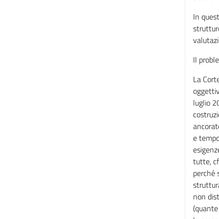
In quest
struttur
valutazi
Il probl
La Corte
oggettiv
luglio 2
costruzi
ancorate
e tempo
esigenz
tutte, c
perché s
struttu
non dist
(quante