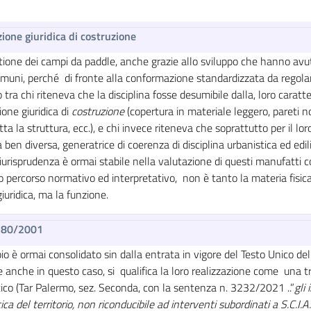
ione giuridica di costruzione
ione dei campi da paddle, anche grazie allo sviluppo che hanno avuto
omuni, perché di fronte alla conformazione standardizzata da regol
o tra chi riteneva che la disciplina fosse desumibile dalla, loro carat
ione giuridica di
costruzione
(copertura in materiale leggero, pareti 
tta la struttura, ecc.), e chi invece riteneva che soprattutto per il lo
a ben diversa, generatrice di coerenza di disciplina urbanistica ed ed
giurisprudenza è ormai stabile nella valutazione di questi manufatti
o percorso normativo ed interpretativo, non è tanto la materia fis
iuridica, ma la funzione.
380/2001
ipio è ormai consolidato sin dalla entrata in vigore del Testo Unico d
, e anche in questo caso, si qualifica la loro realizzazione come una t
ico (Tar Palermo, sez. Seconda, con la sentenza n. 3232/2021 ..”
gli
ica del territorio, non riconducibile ad interventi subordinati a S.C.I.