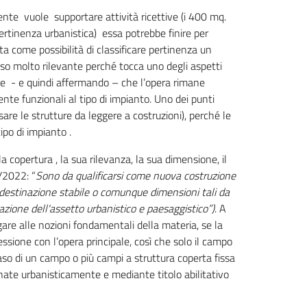
nte vuole supportare attività ricettive (i 400 mq.
ertinenza urbanistica) essa potrebbe finire per
ta come possibilità di classificare pertinenza un
iso molto rilevante perché tocca uno degli aspetti
ne - e quindi affermando – che l’opera rimane
te funzionali al tipo di impianto. Uno dei punti
are le strutture da leggere a costruzioni), perché le
ipo di impianto .
 copertura , la sua rilevanza, la sua dimensione, il
0/2022: “
Sono da qualificarsi come nuova costruzione
 destinazione stabile o comunque dimensioni tali da
lazione dell'assetto urbanistico e paesaggistico”)
. A
gare alle nozioni fondamentali della materia, se la
essione con l’opera principale, così che solo il campo
aso di un campo o più campi a struttura coperta fissa
tinate urbanisticamente e mediante titolo abilitativo