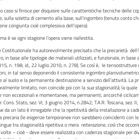
o caso si finisce per disquisire sulle caratteristiche tecniche delle co
e, sulla soletta di cemento alla base, sull’ingombro (tenuto conto ch
one congiunta cioè complessiva dell’opera).
ema è se ogni stagione l’opera viene riallestita.
 Costituzionale ha autorevolmente precisato che la precarietà dell’i
o, in base alle tipologie dei materiali utilizzati, e funzionale, in base
015, n. 198; id., 22 luglio 2010, n. 278). Se così è, le tensostrutture 
oni, in tal senso deponendo il consistente ingombro planivolumetric
 al suolo e la permanente destinazione a servizio dell’attività. La pr
ralmente limitato, non coincide poi con la
sua stagionalità
, la qual
e non eccezionali e momentanee, ma permanenti, ancorché ciclicament
fr. Cons. Stato, sez. VI, 3 giugno 2014, n.2842; T.A.R. Toscana, sez. 
e da un lato è innegabile che la ripetitività della installazione a 
ra precaria (le esigenze temporanee non sarebbero coincidenti con le
ingue tra stagionalità ripetitiva o mera reiterazione, così che occor
 volte – cioè - deve essere realizzata con cadenza stagionale per d