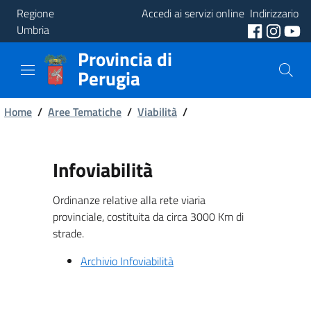
Regione
Accedi ai servizi online
Indirizzario
Umbria
Provincia di
Provincia
Perugia
Aree
Briciole
Tematiche
Home
/
Aree Tematiche
/
Viabilità
/
di
Servizi
pane
Infoviabilità
Ordinanze relative alla rete viaria
provinciale, costituita da circa 3000 Km di
strade.
Archivio Infoviabilità