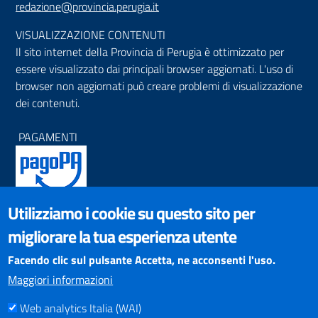
redazione@provincia.perugia.it
VISUALIZZAZIONE CONTENUTI
Il sito internet della Provincia di Perugia è ottimizzato per
essere visualizzato dai principali browser aggiornati. L'uso di
browser non aggiornati può creare problemi di visualizzazione
dei contenuti.
PAGAMENTI
Utilizziamo i cookie su questo sito per
SOCIAL NETWORKS
migliorare la tua esperienza utente
Pagina Facebook
Profilo Instagram
Facendo clic sul pulsante Accetta, ne acconsenti l'uso.
Canale YouTube
Maggiori informazioni
PNRR (Piano Nazionale di Ripresa e Resilienza)
Web analytics Italia (WAI)