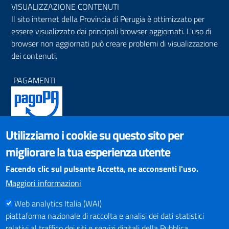
VISUALIZZAZIONE CONTENUTI
Il sito internet della Provincia di Perugia è ottimizzato per
essere visualizzato dai principali browser aggiornati. L'uso di
browser non aggiornati può creare problemi di visualizzazione
dei contenuti.
PAGAMENTI
Utilizziamo i cookie su questo sito per
SOCIAL NETWORKS
migliorare la tua esperienza utente
Pagina Facebook
Profilo Instagram
Facendo clic sul pulsante Accetta, ne acconsenti l'uso.
Canale YouTube
Maggiori informazioni
PNRR (Piano Nazionale di Ripresa e Resilienza)
Web analytics Italia (WAI)
piattaforma nazionale di raccolta e analisi dei dati statistici
relativi al traffico dei siti e servizi digitali della Pubblica