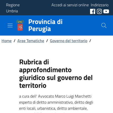
Regione
Accedi ai servizi online
Indirizzario
Umbria
Provincia di
Provincia
Perugia
Aree
Briciole
Tematiche
Home
/
Aree Tematiche
/
Governo del territorio
/
di
Servizi
pane
Rubrica di
approfondimento
giuridico sul governo del
territorio
a cura dell' Avvocato Marco Luigi Marchetti
esperto di diritto amministrativo, diritto degli
enti locali, urbanistica, diritto ambientale,