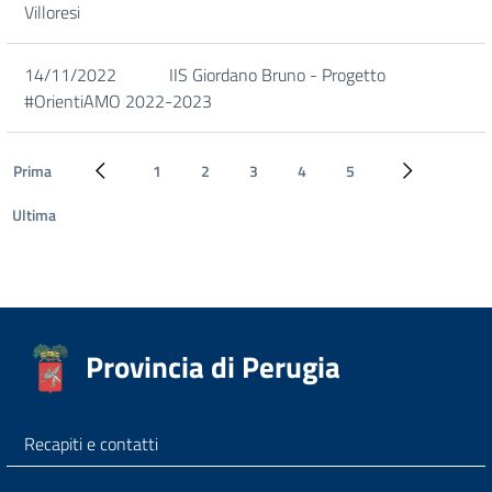
Villoresi
14/11/2022
IIS Giordano Bruno - Progetto
#OrientiAMO 2022-2023
Prima
1
2
3
4
5
Pagina precedente
Pagina succe
Ultima
Provincia di Perugia
Recapiti e contatti