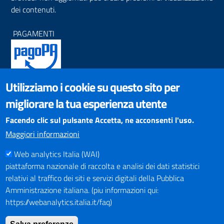
dei contenuti.
PAGAMENTI
Utilizziamo i cookie su questo sito per
SOCIAL NETWORKS
migliorare la tua esperienza utente
Pagina Facebook
Profilo Instagram
Facendo clic sul pulsante Accetta, ne acconsenti l'uso.
Canale YouTube
Maggiori informazioni
PNRR (Piano Nazionale di Ripresa e Resilienza)
Web analytics Italia (WAI)
piattaforma nazionale di raccolta e analisi dei dati statistici
relativi al traffico dei siti e servizi digitali della Pubblica
Amministrazione italiana. (piu informazioni qui:
https://webanalytics.italia.it/faq)
Mappa del Sito