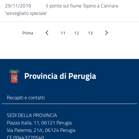
29/11/2019
Il ponte sul fiume Topino a Cannara
'sorvegliato speciale'
Prima
11
12
13
Pagina precedente
Pagina successiv
Provincia di Perugia
Recapiti e contatti
SEDI DELLA PROVINCIA
Piazza Italia, 11, 06121 Perugia
Via Palermo, 21/c, 06124 Perugia
CF 00443770540