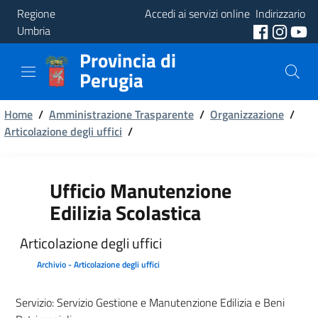
Regione
Accedi ai servizi online
Indirizzario
Umbria
Provincia di
Provincia
Perugia
Aree
Briciole
Tematiche
Home
/
Amministrazione Trasparente
/
Organizzazione
/
Articolazione degli uffici
/
di
Servizi
pane
Ufficio Manutenzione
Edilizia Scolastica
Articolazione degli uffici
Archivio - Articolazione degli uffici
Servizio: Servizio Gestione e Manutenzione Edilizia e Beni